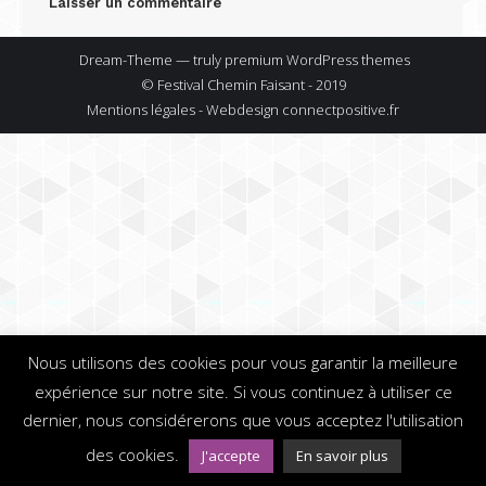
Laisser un commentaire
Dream-Theme — truly
premium WordPress themes
© Festival Chemin Faisant - 2019
Mentions légales - Webdesign
connectpositive.fr
Nous utilisons des cookies pour vous garantir la meilleure
expérience sur notre site. Si vous continuez à utiliser ce
dernier, nous considérerons que vous acceptez l'utilisation
des cookies.
J'accepte
En savoir plus