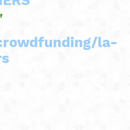
IERS
f
/crowdfunding/la-
rs