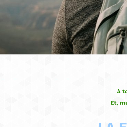
à t
Et, m