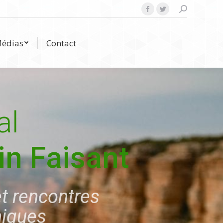
Search:
Facebook
Twitter
Médias
Contact
édias
Contact
al
n Faisant
t rencontres
hiques