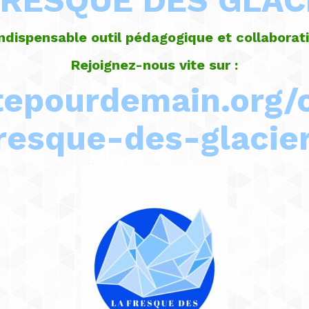
FRESQUE DES GLAC
indispensable outil pédagogique et collaborati
Rejoignez-nous vite sur :
nitepourdemain.org
resque-des-glacie