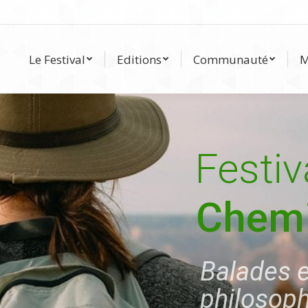
Le Festival
Editions
Communauté
Le Festival
Editions
Communauté
M
Festiv
Chemi
Balades e
philosop