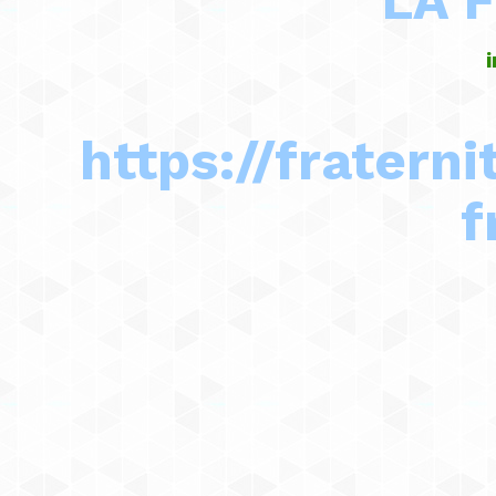
LA 
https://frater
f