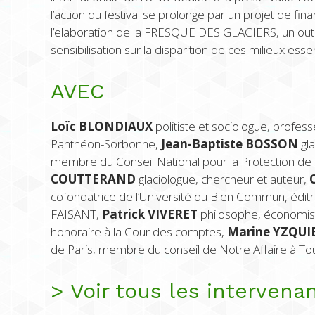
l’action du festival se prolonge par un projet de fin
l’elaboration de la FRESQUE DES GLACIERS, un out
sensibilisation sur la disparition de ces milieux essen
AVEC
Loïc BLONDIAUX
p
olitiste et sociologue, professe
Panthéon-Sorbonne
,
Jean-Baptiste BOSSON
g
l
membre du Conseil National pour la Protection de 
COUTTERAND
glaciologue, chercheur et auteur,
cofondatrice de l’Université du Bien Commun, édit
FAISANT,
Patrick VIVERET
philosophe, économist
honoraire à la Cour des comptes,
Marine YZQU
de Paris, membre du conseil de Notre Affaire à To
> Voir tous les intervena