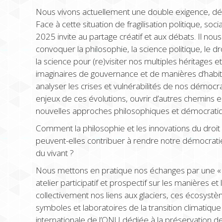
Nous vivons actuellement une double exigence, dé
Face à cette situation de fragilisation politique, soci
2025 invite au partage créatif et aux débats. Il nou
convoquer la philosophie, la science politique, le droi
la science pour (re)visiter nos multiples héritages
imaginaires de gouvernance et de manières d’habi
analyser les crises et vulnérabilités de nos démocra
enjeux de ces évolutions, ouvrir d’autres chemins 
nouvelles approches philosophiques et démocrat
Comment la philosophie et les innovations du droit
peuvent-elles contribuer à rendre notre démocratie
du vivant ?
Nous mettons en pratique nos échanges par une « p
atelier participatif et prospectif sur les manières 
collectivement nos liens aux glaciers, ces écosy
symboles et laboratoires de la transition climatiq
internationale de l’ONU dédiée à la préservation des