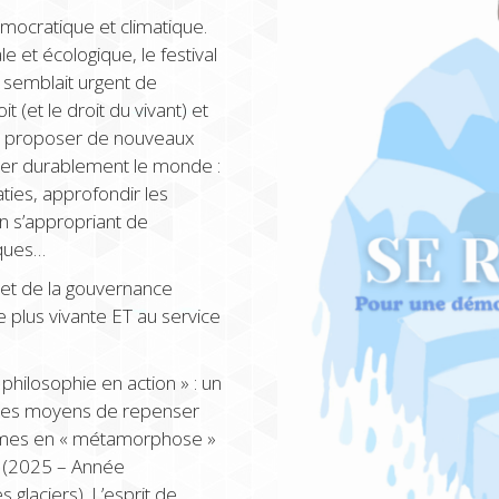
mocratique et climatique.
ale et écologique, le festival
s semblait urgent de
t (et le droit du vivant) et
 et proposer de nouveaux
ter durablement le monde :
ties, approfondir les
en s’appropriant de
iques…
 et de la gouvernance
 plus vivante ET au service
hilosophie en action » : un
et les moyens de repenser
stèmes en « métamorphose »
ue (2025 – Année
 glaciers). L’esprit de