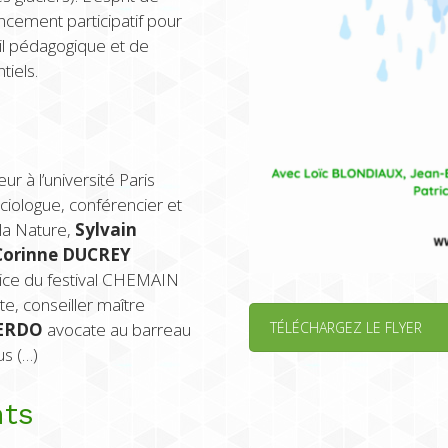
ancement participatif pour
il pédagogique et de
tiels.
ur à l’université Paris
aciologue, conférencier et
la Nature,
Sylvain
Corinne DUCREY
rice du festival CHEMAIN
e, conseiller maître
IERDO
a
vocate au barreau
TÉLÉCHARGEZ LE FLYER
us
(…)
nts