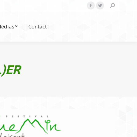
Search:
Facebook
Twitter
Médias
Contact
édias
Contact
L)ER