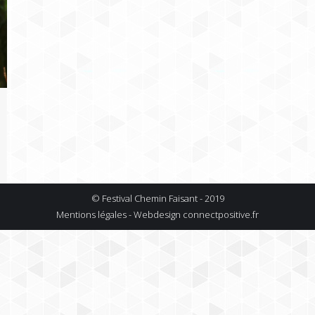
© Festival Chemin Faisant - 2019
Mentions légales - Webdesign
connectpositive.fr