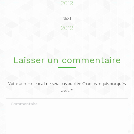
navigation
Previous
2019
album:
NEXT
Next
2019
album:
Laisser un commentaire
Votre adresse e-mail ne sera pas publiée Champs requis marqués
avec
*
Commentaire