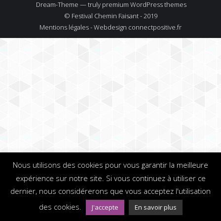
Dream-Theme — truly
premium WordPress themes
© Festival Chemin Faisant - 2019
Mentions légales - Webdesign
connectpositive.fr
Nous utilisons des cookies pour vous garantir la meilleure
expérience sur notre site. Si vous continuez à utiliser ce
dernier, nous considérerons que vous acceptez l'utilisation
des cookies.
J'accepte
En savoir plus