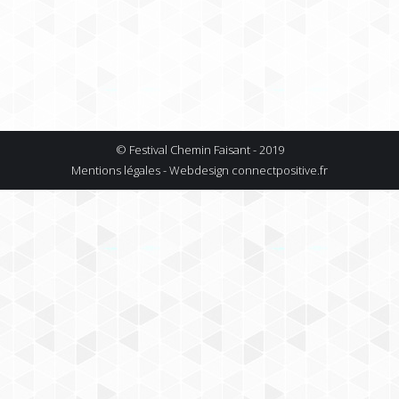
© Festival Chemin Faisant - 2019
Mentions légales - Webdesign
connectpositive.fr