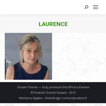
Search:
LAURENCE
Dream-Theme — truly
premium WordPress themes
© Festival Chemin Faisant - 2019
Mentions légales - Webdesign
connectpositive.fr