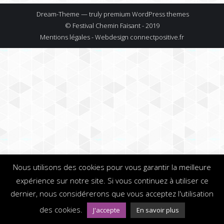
Dream-Theme — truly
premium WordPress themes
© Festival Chemin Faisant - 2019
Mentions légales - Webdesign
connectpositive.fr
Nous utilisons des cookies pour vous garantir la meilleure
expérience sur notre site. Si vous continuez à utiliser ce
dernier, nous considérerons que vous acceptez l'utilisation
des cookies.
J'accepte
En savoir plus