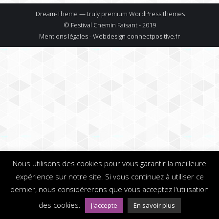
Dream-Theme — truly
premium WordPress themes
© Festival Chemin Faisant - 2019
Mentions légales - Webdesign
connectpositive.fr
Nous utilisons des cookies pour vous garantir la meilleure
expérience sur notre site. Si vous continuez à utiliser ce
dernier, nous considérerons que vous acceptez l'utilisation
des cookies.
J'accepte
En savoir plus