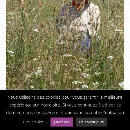
Nous utilisons des cookies pour vous garantir la meilleure
expérience sur notre site. Si vous continuez à utiliser ce
Dream-Theme — truly
premium WordPress themes
dernier, nous considérerons que vous acceptez l'utilisation
© Festival Chemin Faisant - 2019
Mentions légales - Webdesign
connectpositive.fr
des cookies.
J'accepte
En savoir plus