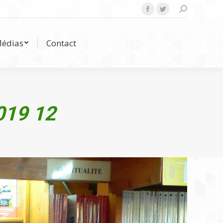
Search:
Facebook
Twitter
Médias
Contact
édias
Contact
019 12