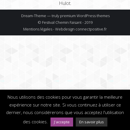
Hulot.
Dream-Theme — truly
premium WordPress themes
© Festival Chemin Faisant - 2019
Mentions légales - Webdesign
connectpositive.fr
Nous utilisons des cookies pour vous garantir la meilleure
expérience sur notre site. Si vous continuez à utiliser ce
dernier, nous considérerons que vous acceptez l'utilisation
des cookies.
J'accepte
En savoir plus