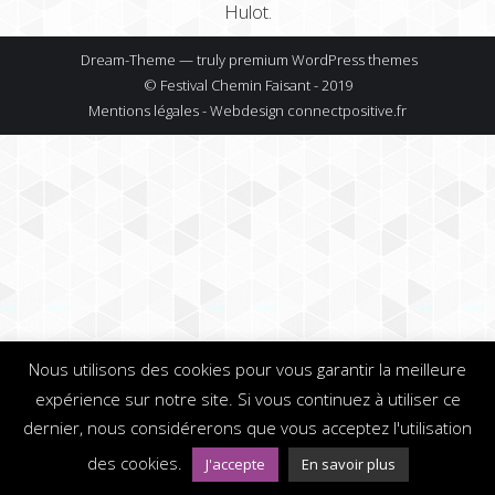
Hulot.
Dream-Theme — truly
premium WordPress themes
© Festival Chemin Faisant - 2019
Mentions légales - Webdesign
connectpositive.fr
Nous utilisons des cookies pour vous garantir la meilleure
expérience sur notre site. Si vous continuez à utiliser ce
dernier, nous considérerons que vous acceptez l'utilisation
des cookies.
J'accepte
En savoir plus