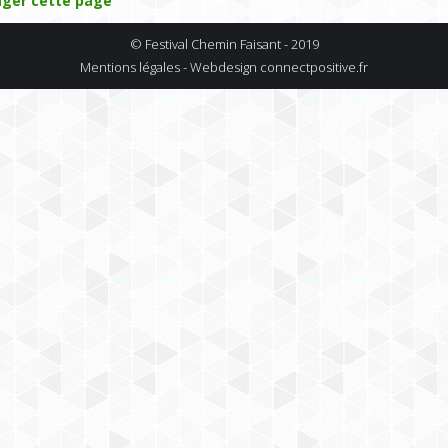
ager cette page
© Festival Chemin Faisant - 2019
Mentions légales - Webdesign
connectpositive.fr