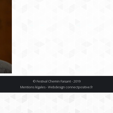
© Festival Chemin Faisant - 2019
Mentions légales - Webdesign
connectpositive.fr